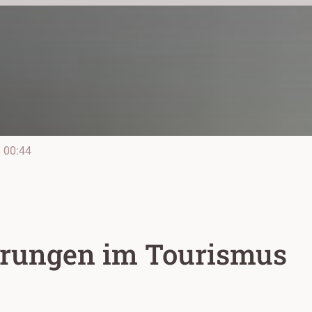
e
00:44
erungen im Tourismus