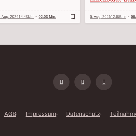
bookmark_border
. Aug. 2026
14:43
02:03 Min.
5. Aug. 2026
12:05
00
AGB
Impressum
Datenschutz
Teilnahm