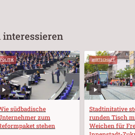
 interessieren
POLITIK
WIRTSCHAFT
Wie südbadische
Stadtinitative st
Unternehmer zum
runden Tisch m
Reformpaket stehen
Weichen für Fr
Innenstadt-Zuk