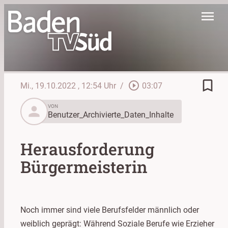
menu
bookmark_border
play_circle_outline
Mi., 19.10.2022
, 12:54 Uhr
/
03:07
person
VON
Benutzer_Archivierte_Daten_Inhalte
Herausforderung
Bürgermeisterin
Noch immer sind viele Berufsfelder männlich oder
weiblich geprägt: Während Soziale Berufe wie Erzieher