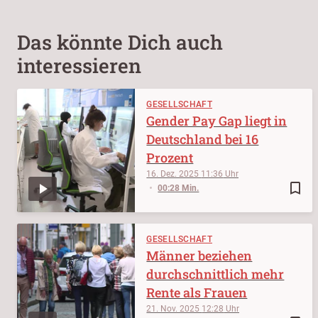
Das könnte Dich auch
interessieren
GESELLSCHAFT
Gender Pay Gap liegt in
Deutschland bei 16
Prozent
16. Dez. 2025
11:36
bookmark_border
00:28 Min.
GESELLSCHAFT
Männer beziehen
durchschnittlich mehr
Rente als Frauen
21. Nov. 2025
12:28