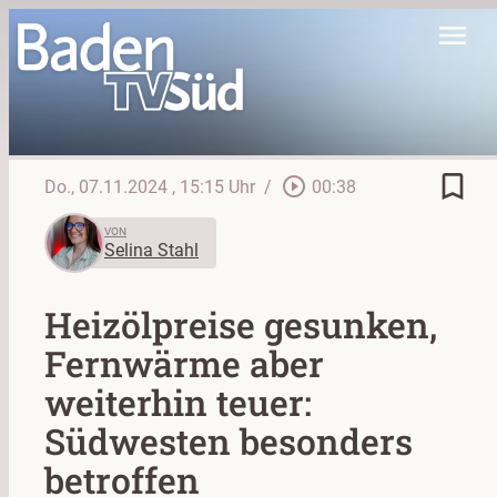
menu
bookmark_border
play_circle_outline
Do., 07.11.2024
, 15:15 Uhr
/
00:38
VON
Selina Stahl
Heizölpreise gesunken,
Fernwärme aber
weiterhin teuer:
Südwesten besonders
betroffen