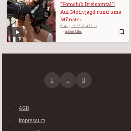
"Fotoclub Dreisamtal":
Auf Motivjagd rund ums
Münster
6. Aug. 2026
10:47
bookmark_border
04:00 Min.
AGB
Impressum