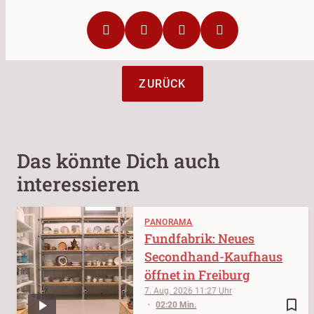
ZURÜCK
Das könnte Dich auch
interessieren
PANORAMA
Fundfabrik: Neues
Secondhand-Kaufhaus
öffnet in Freiburg
7. Aug. 2026
11:27
bookmark_border
02:20 Min.