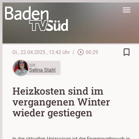
menu
bookmark_border
play_circle_outline
Di., 22.04.2025
, 12:42 Uhr
/
00:29
VON
Selina Stahl
Heizkosten sind im
vergangenen Winter
wieder gestiegen
In der aktuellen Heizsaison ist der Energieverbrauch in