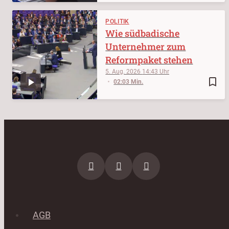
POLITIK
Wie südbadische
Unternehmer zum
Reformpaket stehen
5. Aug. 2026
14:43
bookmark_border
02:03 Min.
AGB