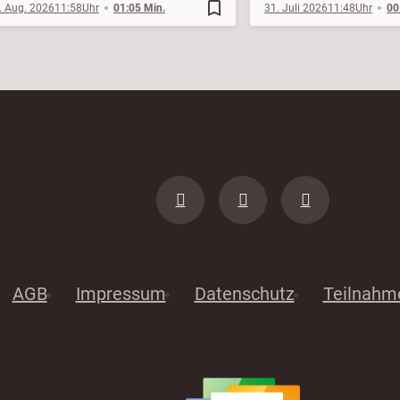
bookmark_border
. Aug. 2026
11:58
01:05 Min.
31. Juli 2026
11:48
00
AGB
Impressum
Datenschutz
Teilnahm