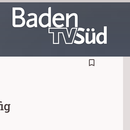
bookmark_border
ig