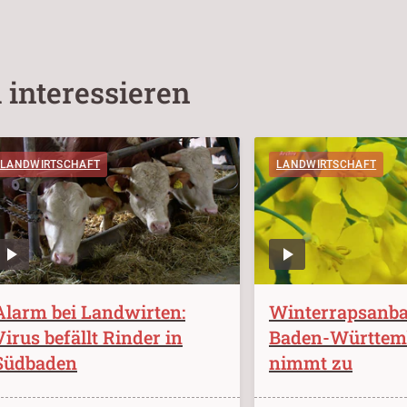
 interessieren
LANDWIRTSCHAFT
LANDWIRTSCHAFT
Alarm bei Landwirten:
Winterrapsanba
Virus befällt Rinder in
Baden-Württem
Südbaden
nimmt zu