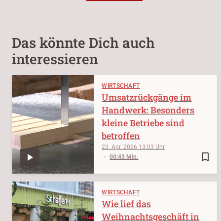
Das könnte Dich auch
interessieren
WIRTSCHAFT
Umsatzrückgänge im
Handwerk: Besonders
kleine Betriebe sind
betroffen
23. Apr. 2026
13:03
bookmark_border
00:43 Min.
WIRTSCHAFT
Wie lief das
Weihnachtsgeschäft in