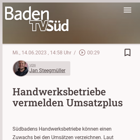
menu
bookmark_border
play_circle_outline
Mi., 14.06.2023
, 14:58 Uhr
/
00:29
VON
Jan Steegmüller
Handwerksbetriebe
vermelden Umsatzplus
Südbadens Handwerksbetriebe können einen
Zuwachs bei den Umsätzen verzeichnen. Laut