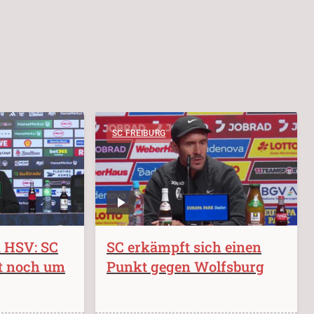
SC FREIBURG
m HSV: SC
SC erkämpft sich einen
t noch um
Punkt gegen Wolfsburg