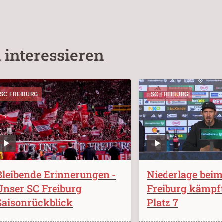
 interessieren
SC FREIBURG
SC FREIBURG
Bleibende Erinnerungen -
Niederlage bei
Unser SC Freiburg
Freiburg kämpf
Saisonrückblick
Platz 7