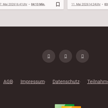
bookmark_border
7. Mai 2026
16:41
04:13 Min.
11. Mai 2026
14:24
03
AGB
Impressum
Datenschutz
Teilnahm