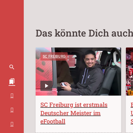
Das könnte Dich auch
SC FREIBURG
SC Freiburg ist erstmals
Deutscher Meister im
eFootball