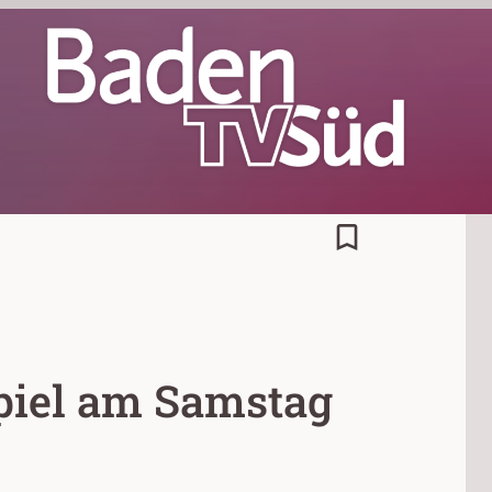
bookmark_border
spiel am Samstag