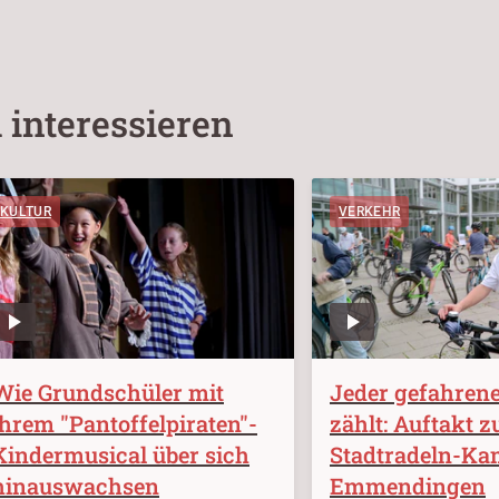
 interessieren
KULTUR
VERKEHR
Wie Grundschüler mit
Jeder gefahrene
ihrem "Pantoffelpiraten"-
zählt: Auftakt z
Kindermusical über sich
Stadtradeln-Ka
hinauswachsen
Emmendingen