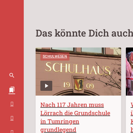
Das könnte Dich auch
SCHULWESEN
Nach 117 Jahren muss
Lörrach die Grundschule
in Tumringen
grundlegend