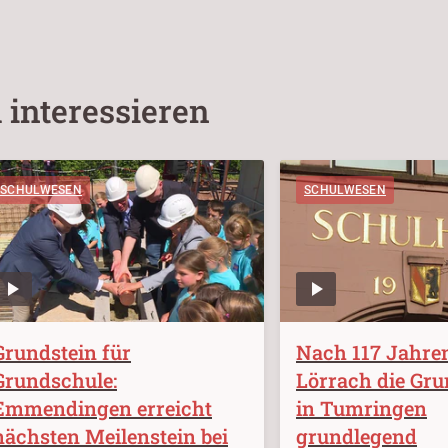
 interessieren
SCHULWESEN
SCHULWESEN
Grundstein für
Nach 117 Jahre
Grundschule:
Lörrach die Gr
Emmendingen erreicht
in Tumringen
nächsten Meilenstein bei
grundlegend