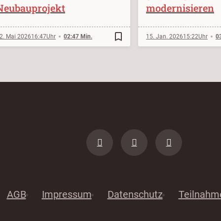
Neubauprojekt
modernisieren
bookmark_border
2. Mai 2026
16:47
02:47 Min.
15. Jan. 2026
15:22
0
AGB
Impressum
Datenschutz
Teilnahm