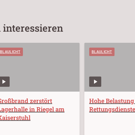
 interessieren
BLAULICHT
BLAULICHT
Großbrand zerstört
Hohe Belastung
Lagerhalle in Riegel am
Rettungsdienst
Kaiserstuhl