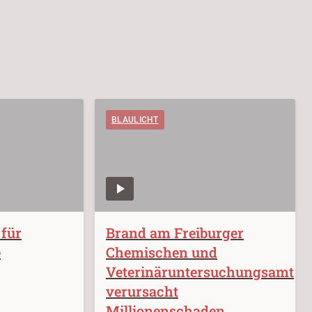
BLAULICHT
 für
Brand am Freiburger
e
Chemischen und
Veterinäruntersuchungsamt
verursacht
Millionenschaden