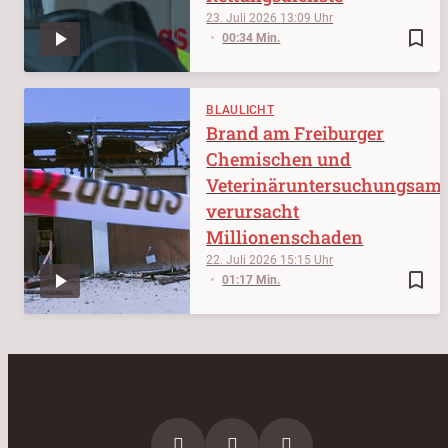
23. Juli 2026
13:09
bookmark_border
00:34 Min.
BLAULICHT
Brand am Freiburger
Chemischen und
Veterinäruntersuchungsam
verursacht
Millionenschaden
22. Juli 2026
15:15
bookmark_border
01:17 Min.