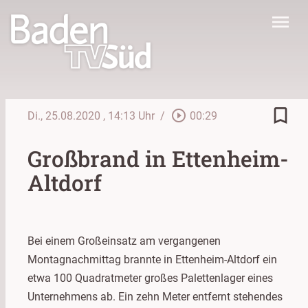
menu
bookmark_border
play_circle_outline
Di., 25.08.2020
, 14:13 Uhr
/
00:29
Großbrand in Ettenheim-
Altdorf
Bei einem Großeinsatz am vergangenen
Montagnachmittag brannte in Ettenheim-Altdorf ein
etwa 100 Quadratmeter großes Palettenlager eines
Unternehmens ab. Ein zehn Meter entfernt stehendes