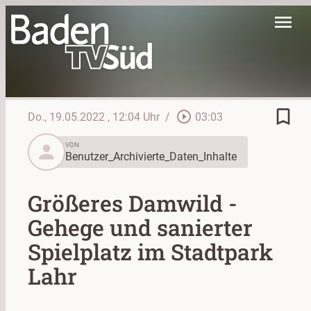
menu
bookmark_border
play_circle_outline
Do., 19.05.2022
, 12:04 Uhr
/
03:03
person
VON
Benutzer_Archivierte_Daten_Inhalte
Größeres Damwild -
Gehege und sanierter
Spielplatz im Stadtpark
Lahr