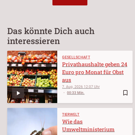
Das könnte Dich auch
interessieren
GESELLSCHAFT
Privathaushalte geben 24
Euro pro Monat für Obst
aus
7. Aug. 2026
12:07
bookmark_border
00:33 Min.
TIERWELT
Wie das
Umweltministerium