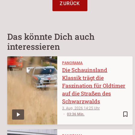
ZURÜCK
Das könnte Dich auch
interessieren
PANORAMA
Die Schauinsland
Klassik trägt die
Faszination für Oldtimer
auf die Straßen des
Schwarzwalds
3. Aug. 2026
14:25
bookmark_border
03:36 Min.