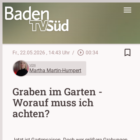
menu
bookmark_border
play_circle_outline
Fr., 22.05.2026
, 14:43 Uhr
/
00:34
VON
Martha Martin-Humpert
Graben im Garten -
Worauf muss ich
achten?
Jetzt ist Gartensaison. Doch wer größere Grabungen