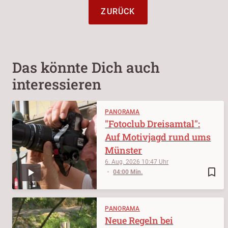
ZURÜCK
Das könnte Dich auch
interessieren
PANORAMA
"Fotoclub Dreisamtal":
Auf Motivjagd rund ums
Münster
6. Aug. 2026
10:47
bookmark_border
04:00 Min.
PANORAMA
Neue Regeln bei