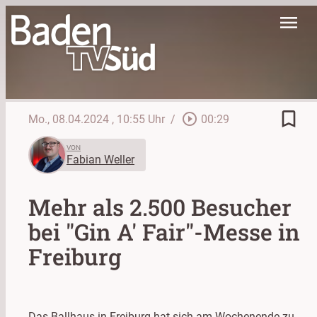
menu
bookmark_border
play_circle_outline
Mo., 08.04.2024
, 10:55 Uhr
/
00:29
VON
Fabian Weller
Mehr als 2.500 Besucher
bei "Gin A' Fair"-Messe in
Freiburg
Das Ballhaus in Freiburg hat sich am Wochenende zu