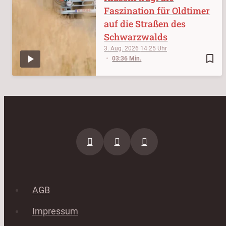
Faszination für Oldtimer
auf die Straßen des
Schwarzwalds
3. Aug. 2026
14:25
bookmark_border
03:36 Min.
AGB
Impressum