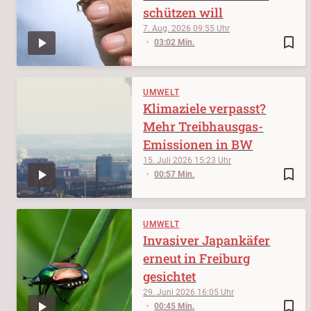
schützen will
7. Aug. 2026
09:55
bookmark_border
03:02 Min.
UMWELT
Klimaziele verpasst?
Mehr Treibhausgas-
Emissionen in BW
15. Juli 2026
15:23
bookmark_border
00:57 Min.
UMWELT
Invasiver Japankäfer
erneut in Freiburg
gesichtet
29. Juni 2026
16:05
bookmark_border
00:45 Min.