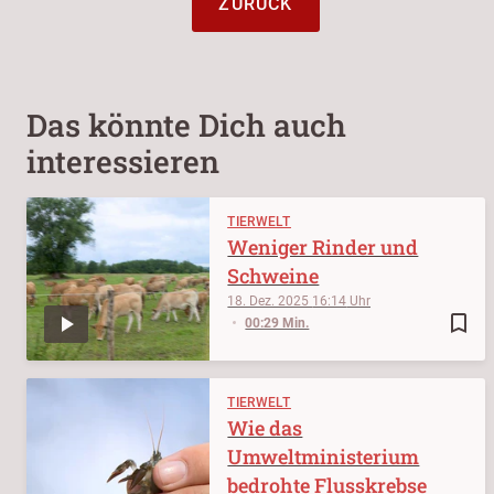
ZURÜCK
Das könnte Dich auch
interessieren
TIERWELT
Weniger Rinder und
Schweine
18. Dez. 2025
16:14
bookmark_border
00:29 Min.
TIERWELT
Wie das
Umweltministerium
bedrohte Flusskrebse