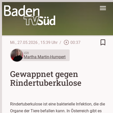
menu
bookmark_border
play_circle_outline
Mi., 27.05.2026
, 15:39 Uhr
/
00:37
VON
Martha Martin-Humpert
Gewappnet gegen
Rindertuberkulose
Rindertuberkulose ist eine bakterielle Infektion, die die
Organe der Tiere befallen kann. In Österreich gibt es