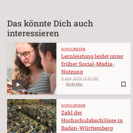
Das könnte Dich auch
interessieren
SCHULWESEN
Lernleistung leidet unter
früher Social-Media-
Nutzung
4. Aug. 2026
10:47
bookmark_border
00:46 Min.
SCHULWESEN
Zahl der
Hochschulabschlüsse in
Baden-Württemberg