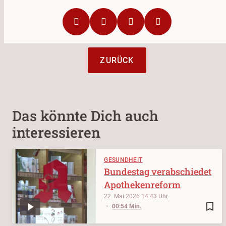
ZURÜCK
Das könnte Dich auch
interessieren
GESUNDHEIT
Bundestag verabschiedet
Apothekenreform
22. Mai 2026
14:43
bookmark_border
00:54 Min.