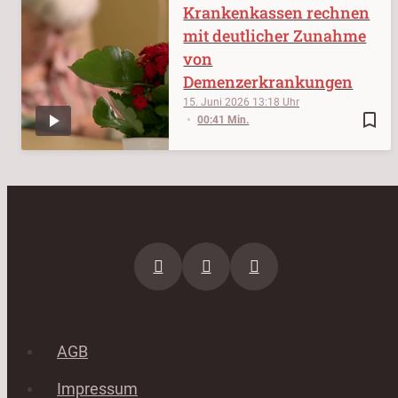
Krankenkassen rechnen
mit deutlicher Zunahme
von
Demenzerkrankungen
15. Juni 2026
13:18
bookmark_border
00:41 Min.
AGB
Impressum