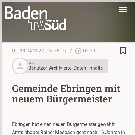
menu
bookmark_border
play_circle_outline
Di., 19.04.2022
, 16:55 Uhr
/
02:39
person
VON
Benutzer_Archivierte_Daten_Inhalte
Gemeinde Ebringen mit
neuem Bürgermeister
Ebringen hat einen neuen Bürgermeister gewählt.
Amtsinhaber Rainer Mosbach geht nach 16 Jahren in