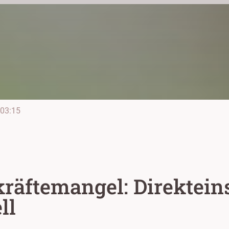
03:15
äftemangel: Direkteins
ll