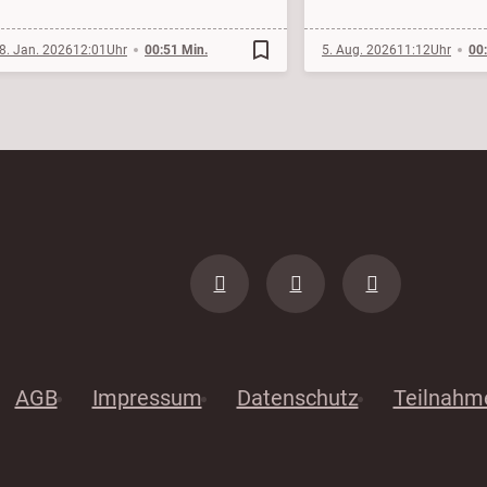
bookmark_border
8. Jan. 2026
12:01
00:51 Min.
5. Aug. 2026
11:12
00
AGB
Impressum
Datenschutz
Teilnahm