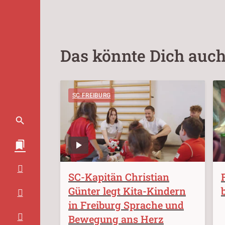
Das könnte Dich auch
SC FREIBURG
SC-Kapitän Christian
Günter legt Kita-Kindern
in Freiburg Sprache und
Bewegung ans Herz