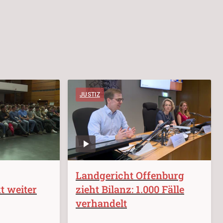
JUSTIZ
Landgericht Offenburg
t weiter
zieht Bilanz: 1.000 Fälle
verhandelt