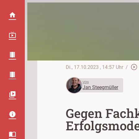
play_circle_outline
Di., 17.10.2023
, 14:57 Uhr
/
VON
Jan Steegmüller
Gegen Fachkr
Erfolgsmode