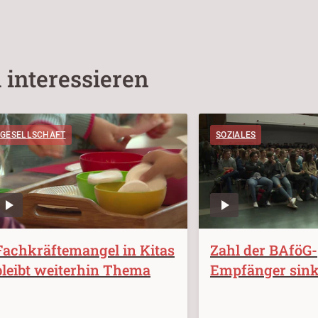
 interessieren
GESELLSCHAFT
SOZIALES
Fachkräftemangel in Kitas
Zahl der BAföG-
bleibt weiterhin Thema
Empfänger sink