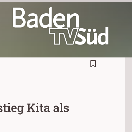
bookmark_border
tieg Kita als