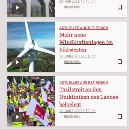
29. Juli 2026
10:40
bookmark_border
00:48 Min.
AKTUELLES AUS DER REGION
Mehr neue
Windkraftanlagen im
Südwesten
20. Juli 2026
11:31
bookmark_border
00:46 Min.
AKTUELLES AUS DER REGION
Tarifstreit an den
Unikliniken des Landes
beigelegt
10. Juli 2026
11:52
bookmark_border
00:36 Min.