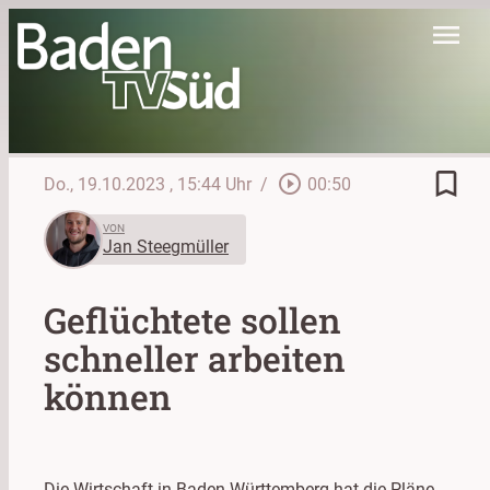
menu
bookmark_border
play_circle_outline
Do., 19.10.2023
, 15:44 Uhr
/
00:50
VON
Jan Steegmüller
Geflüchtete sollen
schneller arbeiten
können
Die Wirtschaft in Baden-Württemberg hat die Pläne