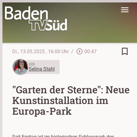
menu
bookmark_border
play_circle_outline
Di., 13.05.2025
, 16:00 Uhr
/
00:47
VON
Selina Stahl
"Garten der Sterne": Neue
Kunstinstallation im
Europa-Park
Seit Freitag ist im historischen Schlosspark des