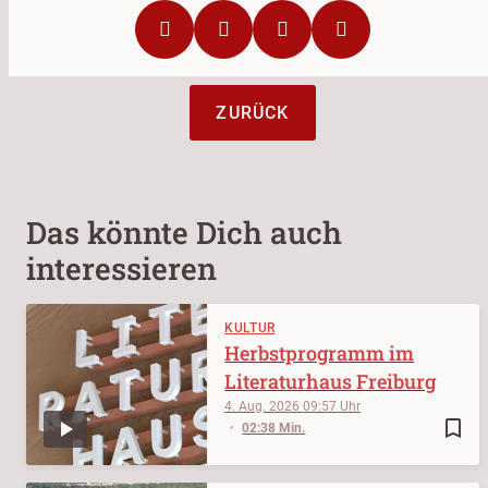
ZURÜCK
Das könnte Dich auch
interessieren
KULTUR
Herbstprogramm im
Literaturhaus Freiburg
4. Aug. 2026
09:57
bookmark_border
02:38 Min.