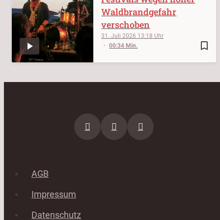
Waldbrandgefahr
verschoben
31. Juli 2026
13:18
bookmark_border
00:34 Min.
AGB
Impressum
Datenschutz