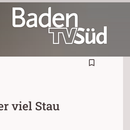
bookmark_border
r viel Stau