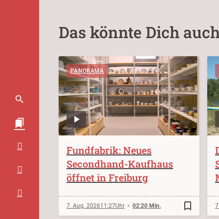
Das könnte Dich auch
PANORAMA
Fundfabrik: Neues
Secondhand-Kaufhaus
öffnet in Freiburg
bookmark_border
7. Aug. 2026
11:27
02:20 Min.
7