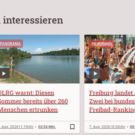
 interessieren
PANORAMA
PANORAMA
DLRG warnt: Diesen
Freiburg landet 
Sommer bereits über 260
Zwei bei bunde
Menschen ertrunken
Freibad-Rankin
bookmark_border
. Aug. 2026
11:19
02:54 Min.
7. Aug. 2026
10:26
00