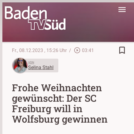
menu
bookmark_border
play_circle_outline
Fr., 08.12.2023
, 15:26 Uhr
/
03:41
VON
Selina Stahl
Frohe Weihnachten
gewünscht: Der SC
Freiburg will in
Wolfsburg gewinnen