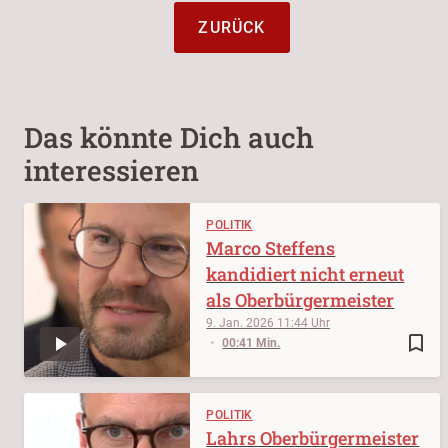
ZURÜCK
Das könnte Dich auch
interessieren
POLITIK
Marco Steffens
kandidiert nicht erneut
als Oberbürgermeister
9. Jan. 2026
11:44
bookmark_border
00:41 Min.
POLITIK
Lahrs Oberbürgermeister