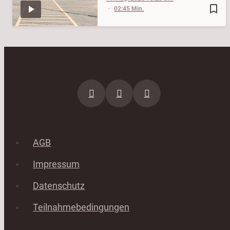
bookmark_border
02:45 Min.
AGB
Impressum
Datenschutz
Teilnahmebedingungen