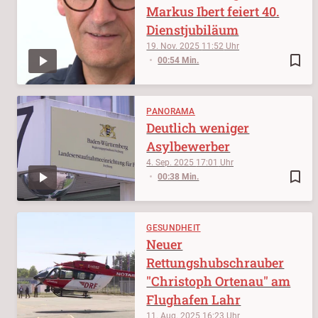
Markus Ibert feiert 40.
Dienstjubiläum
19. Nov. 2025
11:52
bookmark_border
00:54 Min.
PANORAMA
Deutlich weniger
Asylbewerber
4. Sep. 2025
17:01
bookmark_border
00:38 Min.
GESUNDHEIT
Neuer
Rettungshubschrauber
"Christoph Ortenau" am
Flughafen Lahr
11. Aug. 2025
16:23