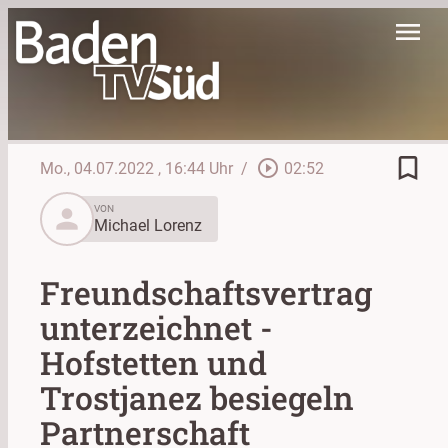
menu
bookmark_border
play_circle_outline
Mo., 04.07.2022
, 16:44 Uhr
/
02:52
person
VON
Michael Lorenz
Freundschaftsvertrag
unterzeichnet -
Hofstetten und
Trostjanez besiegeln
Partnerschaft