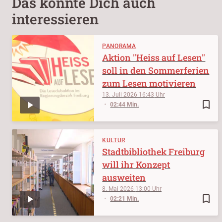
Das könnte Dich auch
interessieren
PANORAMA
Aktion "Heiss auf Lesen"
soll in den Sommerferien
zum Lesen motivieren
13. Juli 2026
16:43
bookmark_border
02:44 Min.
KULTUR
Stadtbibliothek Freiburg
will ihr Konzept
ausweiten
8. Mai 2026
13:00
bookmark_border
02:21 Min.