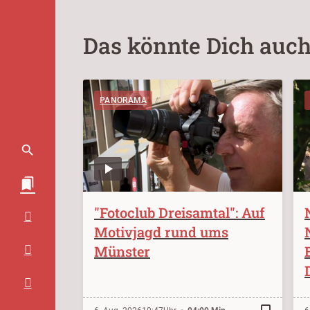
Das könnte Dich auch
PANORAMA
"Fotoclub Dreisamtal": Auf
Motivjagd rund ums
Münster