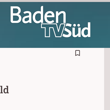
bookmark_border
ld