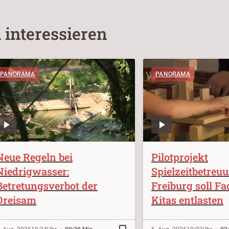
 interessieren
PANORAMA
PANORAMA
Neue Regeln bei
Pilotprojekt
Niedrigwasser:
Spielzeitbetreu
Betretungsverbot der
Freiburg soll Fa
Dreisam
Kitas entlasten