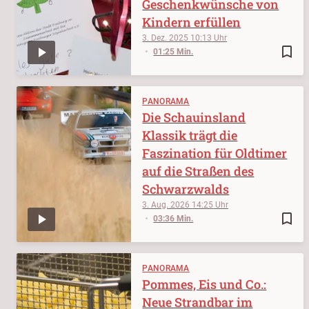
Geschenkwünsche von
Kindern erfüllen
3. Dez. 2025
10:13
bookmark_border
01:25 Min.
PANORAMA
Die Schauinsland
Klassik trägt die
Faszination für Oldtimer
auf die Straßen des
Schwarzwalds
3. Aug. 2026
14:25
bookmark_border
03:36 Min.
PANORAMA
Pommes, Eis und Co.:
Neue Strandbar im