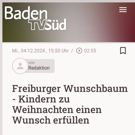
menu
bookmark_border
play_circle_outline
Mi., 04.12.2024
, 15:50 Uhr
/
02:55
person
VON
Redaktion
Freiburger Wunschbaum
- Kindern zu
Weihnachten einen
Wunsch erfüllen