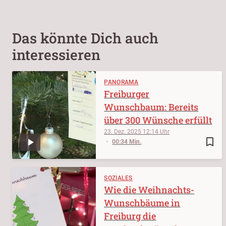
Das könnte Dich auch
interessieren
PANORAMA
Freiburger
Wunschbaum: Bereits
über 300 Wünsche erfüllt
23. Dez. 2025
12:14
bookmark_border
00:34 Min.
SOZIALES
Wie die Weihnachts-
Wunschbäume in
Freiburg die