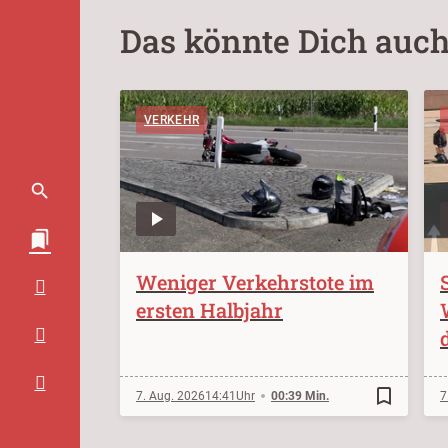
Das könnte Dich auch
VERKEHR
Weniger Verkehrstote im
ersten Halbjahr
bookmark_border
7. Aug. 2026
14:41
00:39 Min.
7