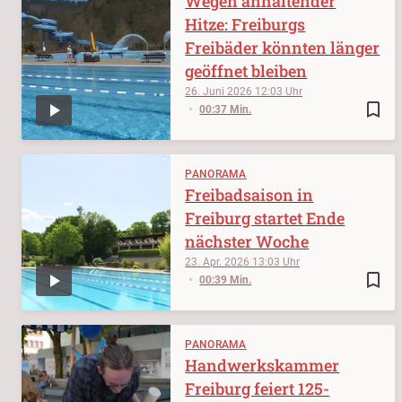
Wegen anhaltender
Hitze: Freiburgs
Freibäder könnten länger
geöffnet bleiben
26. Juni 2026
12:03
bookmark_border
00:37 Min.
PANORAMA
Freibadsaison in
Freiburg startet Ende
nächster Woche
23. Apr. 2026
13:03
bookmark_border
00:39 Min.
PANORAMA
Handwerkskammer
Freiburg feiert 125-