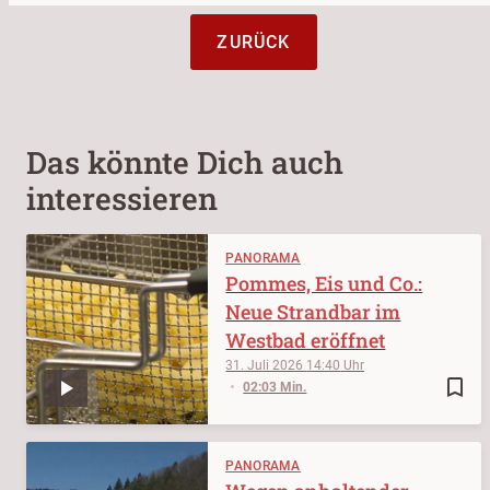
ZURÜCK
Das könnte Dich auch
interessieren
PANORAMA
Pommes, Eis und Co.:
Neue Strandbar im
Westbad eröffnet
31. Juli 2026
14:40
bookmark_border
02:03 Min.
PANORAMA