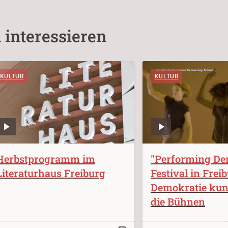
 interessieren
KULTUR
KULTUR
Herbstprogramm im
"Performing De
Literaturhaus Freiburg
Festival in Frei
Demokratie kuns
die Bühnen