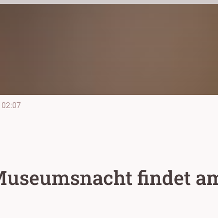
02:07
useumsnacht findet am 