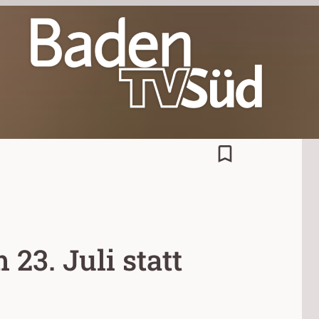
bookmark_border
23. Juli statt