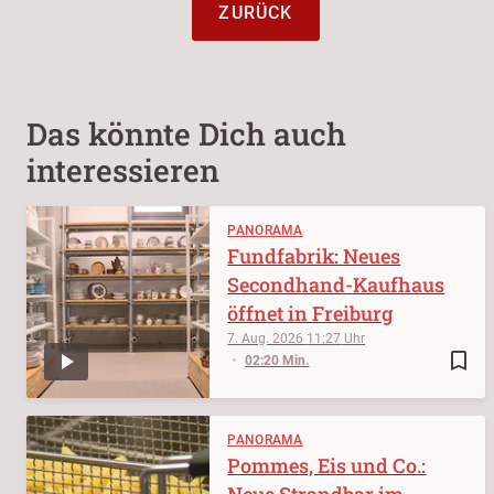
ZURÜCK
Das könnte Dich auch
interessieren
PANORAMA
Fundfabrik: Neues
Secondhand-Kaufhaus
öffnet in Freiburg
7. Aug. 2026
11:27
bookmark_border
02:20 Min.
PANORAMA
Pommes, Eis und Co.:
Neue Strandbar im