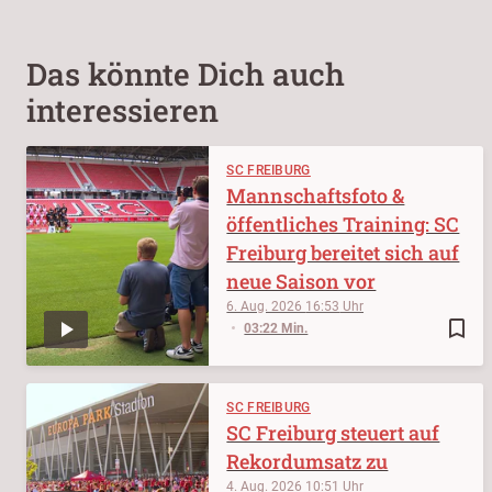
Das könnte Dich auch
interessieren
SC FREIBURG
Mannschaftsfoto &
öffentliches Training: SC
Freiburg bereitet sich auf
neue Saison vor
6. Aug. 2026
16:53
bookmark_border
03:22 Min.
SC FREIBURG
SC Freiburg steuert auf
Rekordumsatz zu
4. Aug. 2026
10:51