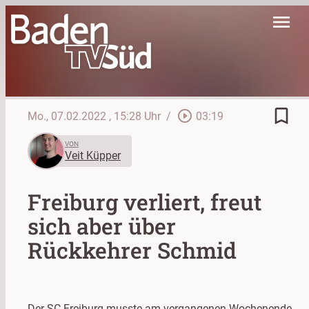
menu
bookmark_border
play_circle_outline
Mo., 07.02.2022
, 15:28 Uhr
/
03:19
VON
Veit Küpper
Freiburg verliert, freut
sich aber über
Rückkehrer Schmid
Der SC Freiburg musste am vergangenen Wochenende