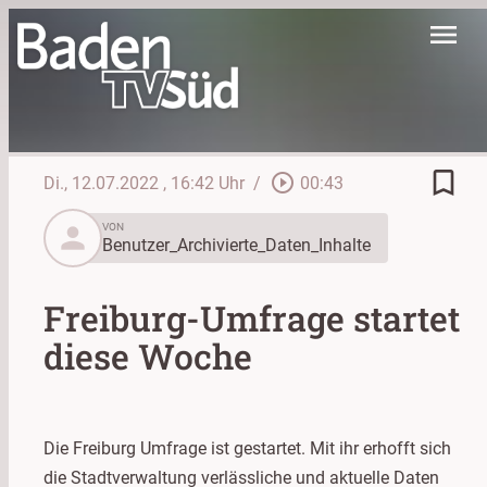
menu
bookmark_border
play_circle_outline
Di., 12.07.2022
, 16:42 Uhr
/
00:43
person
VON
Benutzer_Archivierte_Daten_Inhalte
Freiburg-Umfrage startet
diese Woche
Die Freiburg Umfrage ist gestartet. Mit ihr erhofft sich
die Stadtverwaltung verlässliche und aktuelle Daten