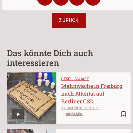
ZURÜCK
Das könnte Dich auch
interessieren
GESELLSCHAFT
Mahnwache in Freiburg
nach Attentat auf
Berliner CSD
31. Juli 2026
13:28
bookmark_border
00:23 Min.