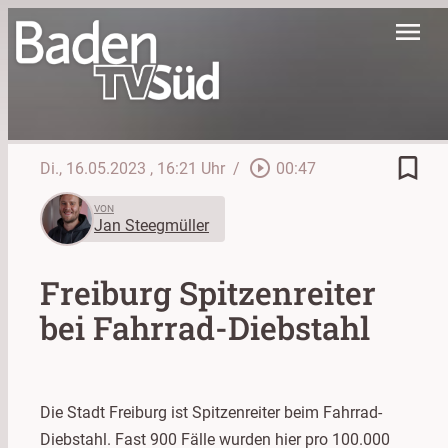
menu
bookmark_border
play_circle_outline
Di., 16.05.2023
, 16:21 Uhr
/
00:47
VON
Jan Steegmüller
Freiburg Spitzenreiter
bei Fahrrad-Diebstahl
Die Stadt Freiburg ist Spitzenreiter beim Fahrrad-
Diebstahl. Fast 900 Fälle wurden hier pro 100.000