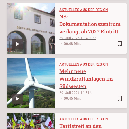
AKTUELLES AUS DER REGION
NS-
Dokumentationszentrum
verlangt ab 2027 Eintritt
29. Juli 2026
10:40
bookmark_border
00:48 Min.
AKTUELLES AUS DER REGION
Mehr neue
Windkraftanlagen im
Südwesten
20. Juli 2026
11:31
bookmark_border
00:46 Min.
AKTUELLES AUS DER REGION
Tarifstreit an den