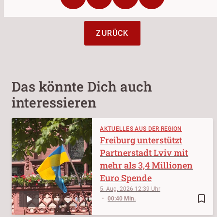
ZURÜCK
Das könnte Dich auch
interessieren
AKTUELLES AUS DER REGION
Freiburg unterstützt
Partnerstadt Lviv mit
mehr als 3,4 Millionen
Euro Spende
5. Aug. 2026
12:39
bookmark_border
00:40 Min.