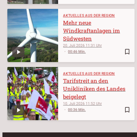
AKTUELLES AUS DER REGION
Mehr neue
Windkraftanlagen im
Südwesten
20. Juli 2026
11:31
bookmark_border
00:46 Min.
AKTUELLES AUS DER REGION
Tarifstreit an den
Unikliniken des Landes
beigelegt
10. Juli 2026
11:52
bookmark_border
00:36 Min.