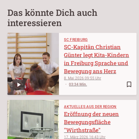
Das könnte Dich auch
interessieren
SC FREIBURG
SC-Kapitän Christian
Günter legt Kita-Kindern
in Freiburg Sprache und
Bewegung ans Herz
8. Mai 2026
09:55
bookmark_border
03:34 Min.
AKTUELLES AUS DER REGION
Eröffnung der neuen
Bewegungsfläche
"Wirthstraße"
17. März 2026
16:43