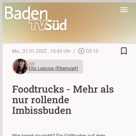
menu
bookmark_border
play_circle_outline
Mo., 31.01.2022
, 10:43 Uhr
/
03:10
VON
Ella Lescow (Elternzeit)
Foodtrucks - Mehr als
nur rollende
Imbissbuden
Wer kennt sie nicht? Die Grillbuden auf dem