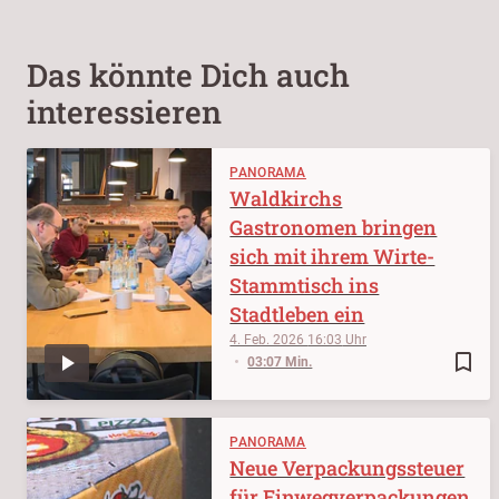
Das könnte Dich auch
interessieren
PANORAMA
Waldkirchs
Gastronomen bringen
sich mit ihrem Wirte-
Stammtisch ins
Stadtleben ein
4. Feb. 2026
16:03
bookmark_border
03:07 Min.
PANORAMA
Neue Verpackungssteuer
für Einwegverpackungen