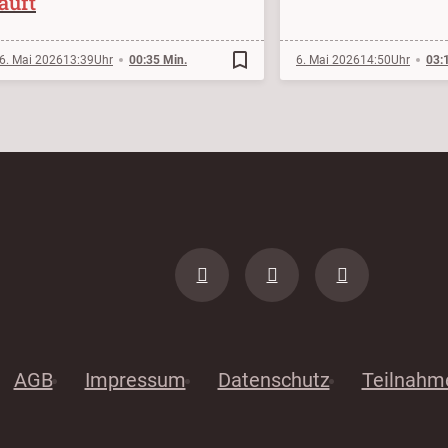
läuft
bookmark_border
6. Mai 2026
13:39
00:35 Min.
6. Mai 2026
14:50
03:
AGB
Impressum
Datenschutz
Teilnahm