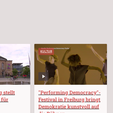
KULTUR
 stellt
"Performing Democracy"-
 für
Festival in Freiburg bringt
Demokratie kunstvoll auf