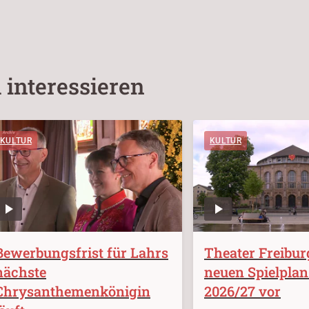
 interessieren
KULTUR
KULTUR
Bewerbungsfrist für Lahrs
Theater Freiburg
nächste
neuen Spielplan
Chrysanthemenkönigin
2026/27 vor