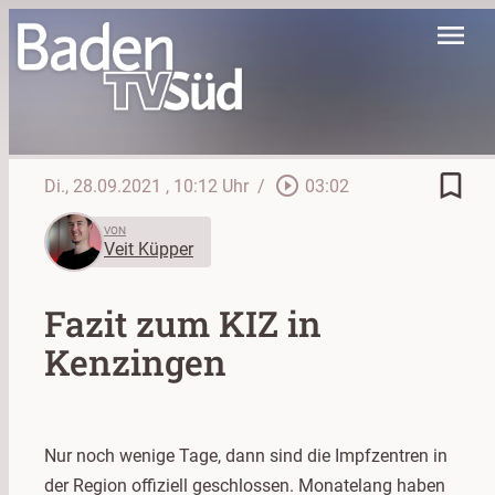
menu
bookmark_border
play_circle_outline
Di., 28.09.2021
, 10:12 Uhr
/
03:02
VON
Veit Küpper
Fazit zum KIZ in
Kenzingen
Nur noch wenige Tage, dann sind die Impfzentren in
der Region offiziell geschlossen. Monatelang haben