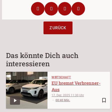
ZURÜCK
Das könnte Dich auch
interessieren
WIRTSCHAFT
EU bremst Verbrenner-
Aus
17. Dez. 2025
11:30
bookmark_border
00:40 Min.