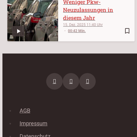
Weniger Pkw-
Neuzulassungen in
diesem Jahr
15. Dez. 2025
11:40
bookmark_border
00:42 Min.
AGB
Impressum
Datenschutz