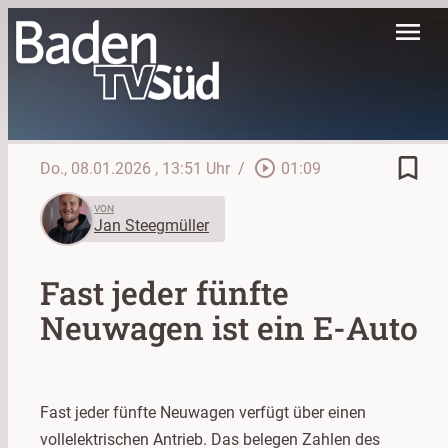
menu
bookmark_border
play_circle_outline
Do., 08.01.2026
, 13:51 Uhr
/
01:09
VON
Jan Steegmüller
Fast jeder fünfte
Neuwagen ist ein E-Auto
Fast jeder fünfte Neuwagen verfügt über einen
vollelektrischen Antrieb. Das belegen Zahlen des