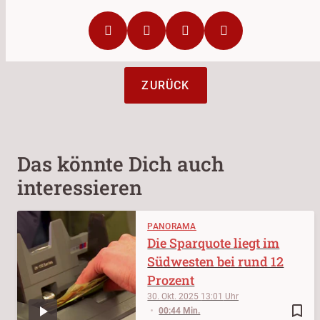
ZURÜCK
Das könnte Dich auch
interessieren
PANORAMA
Die Sparquote liegt im
Südwesten bei rund 12
Prozent
30. Okt. 2025
13:01
bookmark_border
00:44 Min.