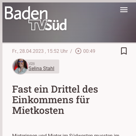
menu
bookmark_border
play_circle_outline
Fr., 28.04.2023
, 15:52 Uhr
/
00:49
VON
Selina Stahl
Fast ein Drittel des
Einkommens für
Mietkosten
Mieterinnen und Mieter im Südwesten mussten im