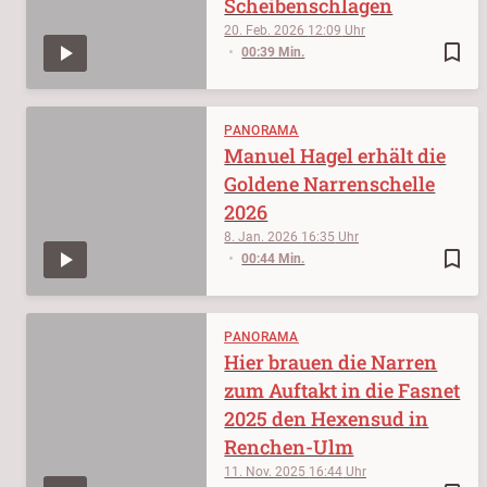
Scheibenschlagen
20. Feb. 2026
12:09
bookmark_border
00:39 Min.
PANORAMA
Manuel Hagel erhält die
Goldene Narrenschelle
2026
8. Jan. 2026
16:35
bookmark_border
00:44 Min.
PANORAMA
Hier brauen die Narren
zum Auftakt in die Fasnet
2025 den Hexensud in
Renchen-Ulm
11. Nov. 2025
16:44