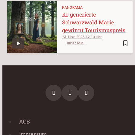
PANORAMA
KI-generierte
Schwarzwald Marie
gewinnt Tourismuspreis
24. Nov. 2025
12:10
bookmark_border
00:37 Min.
AGB
Impressum