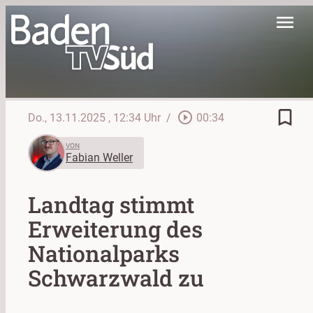
menu
bookmark_border
play_circle_outline
Do., 13.11.2025
, 12:34 Uhr
/
00:34
VON
Fabian Weller
Landtag stimmt
Erweiterung des
Nationalparks
Schwarzwald zu