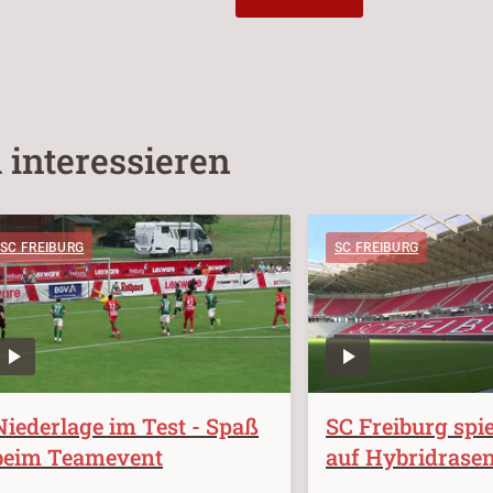
 interessieren
SC FREIBURG
SC FREIBURG
Niederlage im Test - Spaß
SC Freiburg spie
beim Teamevent
auf Hybridrase