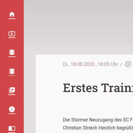
play_circle_outline
Di., 18.08.2020
, 18:05 Uhr
/
Erstes Trai
Der Stürmer Neuzugang des SC Fre
Christian Streich Herzlich begrüß