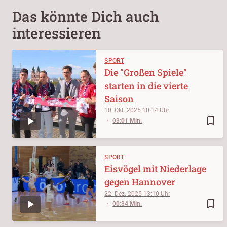
Das könnte Dich auch
interessieren
SPORT
Die "Großen Spiele"
starten in die vierte
Saison
10. Okt. 2025
10:14
bookmark_border
03:01 Min.
SPORT
Eisvögel mit Niederlage
gegen Hannover
22. Dez. 2025
13:10
bookmark_border
00:34 Min.