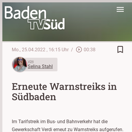
menu
bookmark_border
play_circle_outline
Mo., 25.04.2022
, 16:15 Uhr
/
00:38
VON
Selina Stahl
Erneute Warnstreiks in
Südbaden
Im Tarifstreik im Bus- und Bahnverkehr hat die
Gewerkschaft Verdi erneut zu Warnstreiks aufgerufen.