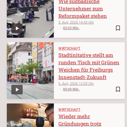
Wie südbadische
Unternehmer zum
Reformpaket stehen
5. Aug. 2026
14:43
bookmark_border
02:03 Min.
WIRTSCHAFT
Stadtinitative stellt am
runden Tisch mit Grünen
Weichen für Freiburgs
Innenstadt-Zukunft
5. Aug. 2026
12:05
bookmark_border
00:40 Min.
WIRTSCHAFT
Wieder mehr
Gründungen trotz