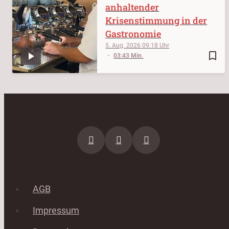
anhaltender
Krisenstimmung in der
Gastronomie
5. Aug. 2026
09:18
bookmark_border
03:43 Min.
AGB
Impressum