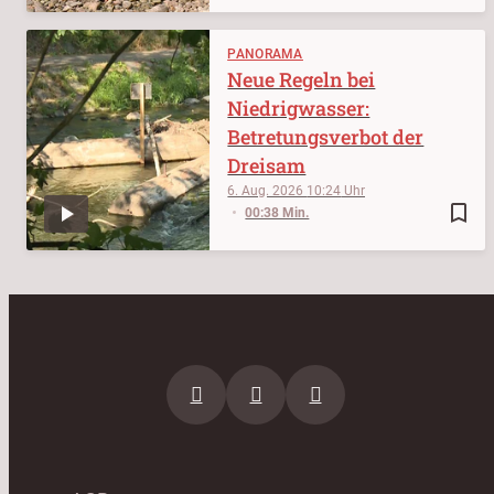
PANORAMA
Neue Regeln bei
Niedrigwasser:
Betretungsverbot der
Dreisam
6. Aug. 2026
10:24
bookmark_border
00:38 Min.