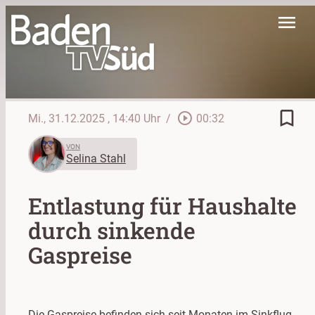
menu
bookmark_border
play_circle_outline
Mi., 31.12.2025
, 14:40 Uhr
/
00:32
VON
Selina Stahl
Entlastung für Haushalte
durch sinkende
Gaspreise
Die Gaspreise befinden sich seit Monaten im Sinkflug.