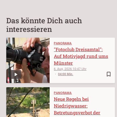
Das könnte Dich auch
interessieren
PANORAMA
"Fotoclub Dreisamtal":
Auf Motivjagd rund ums
Münster
6. Aug. 2026
10:47
bookmark_border
04:00 Min.
PANORAMA
Neue Regeln bei
Niedrigwasser:
Betretungsverbot der