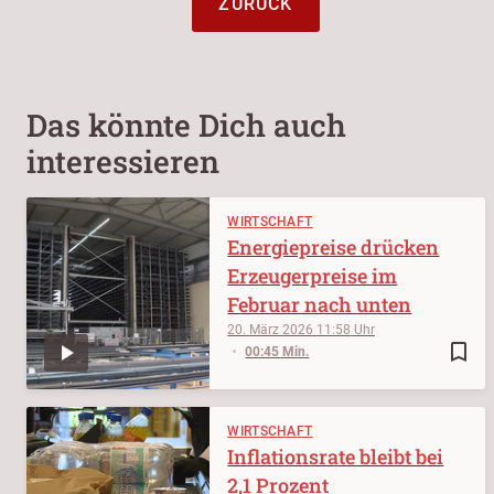
ZURÜCK
Das könnte Dich auch
interessieren
WIRTSCHAFT
Energiepreise drücken
Erzeugerpreise im
Februar nach unten
20. März 2026
11:58
bookmark_border
00:45 Min.
WIRTSCHAFT
Inflationsrate bleibt bei
2,1 Prozent