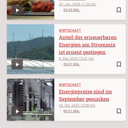
30. Jan. 2026
11:26
bookmark_border
00:33 Min.
WIRTSCHAFT
Anteil der erneuerbaren
Energien am Strommix
ist erneut gestiegen
8. Dez. 2025
15:41
bookmark_border
00:41 Min.
WIRTSCHAFT
Energiepreise sind im
September gesunken
20. Okt. 2025
12:08
bookmark_border
00:31 Min.