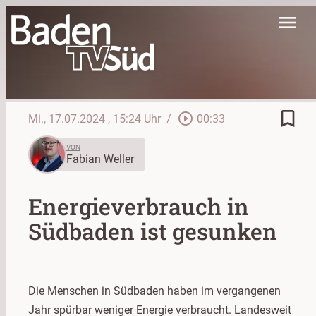
menu
bookmark_border
play_circle_outline
Mi., 17.07.2024
, 15:24 Uhr
/
00:33
VON
Fabian Weller
Energieverbrauch in
Südbaden ist gesunken
Die Menschen in Südbaden haben im vergangenen
Jahr spürbar weniger Energie verbraucht. Landesweit