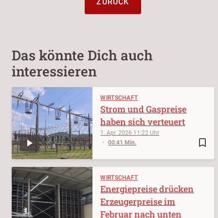
ZURÜCK
Das könnte Dich auch
interessieren
WIRTSCHAFT
Strom und Gaspreise
haben sich verteuert
1. Apr. 2026
11:22
bookmark_border
00:41 Min.
WIRTSCHAFT
Energiepreise drücken
Erzeugerpreise im
Februar nach unten