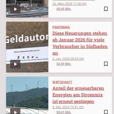
20. März 2026
11:58
bookmark_border
00:45 Min.
PANORAMA
Diese Neuerungen stehen
ab Januar 2026 für viele
Verbraucher in Südbaden
an
2. Jan. 2026
08:55
bookmark_border
02:30 Min.
WIRTSCHAFT
Anteil der erneuerbaren
Energien am Strommix
ist erneut gestiegen
8. Dez. 2025
15:41
bookmark_border
00:41 Min.