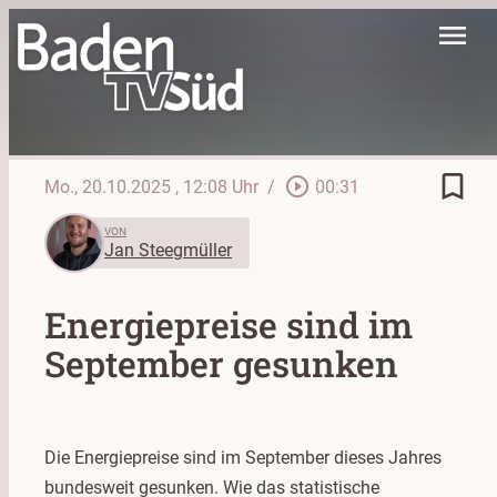
menu
bookmark_border
play_circle_outline
Mo., 20.10.2025
, 12:08 Uhr
/
00:31
VON
Jan Steegmüller
Energiepreise sind im
September gesunken
Die Energiepreise sind im September dieses Jahres
bundesweit gesunken. Wie das statistische